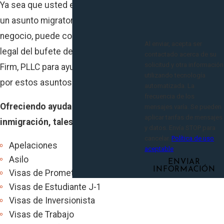
Ya sea que usted está lidiando con
un asunto migratorio de familia o de
negocio, puede contar con el equipo
Al enviar, acepta ser
legal del bufete de The Modi Law
contactado acerca de su
solicitud y otra información
Firm, PLLC para ayudar a orientarlo
utilizando tecnología
por estos asuntos complejos.
automatizada. La
frecuencia de los
Ofreciendo ayuda en asuntos de
mensajes varía. Se pueden
aplicar tarifas de mensajes
inmigración, tales como:
y datos. Envía STOP para
cancelar.
Política de uso
Apelaciones
aceptable
Asilo
ENVIAR
INFORMACIÓN
Visas de Prometido K-1
Visas de Estudiante J-1
Visas de Inversionista
Visas de Trabajo