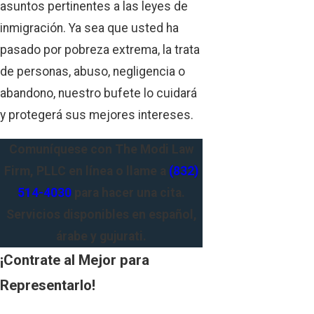
asuntos pertinentes a las leyes de
inmigración. Ya sea que usted ha
pasado por pobreza extrema, la trata
de personas, abuso, negligencia o
abandono, nuestro bufete lo cuidará
y protegerá sus mejores intereses.
Comuníquese con The Modi Law
Firm, PLLC en línea o llame a
(832)
514-4030
para hacer una cita.
Servicios disponibles en español,
árabe y gujurati.
¡Contrate al Mejor para
Representarlo!