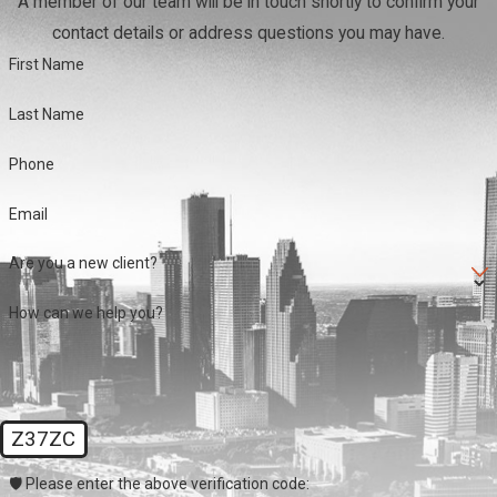
A member of our team will be in touch shortly to confirm your
contact details or address questions you may have.
First Name
Last Name
Phone
Email
Are you a new client?
How can we help you?
Z37ZC
🛡️ Please enter the above verification code: