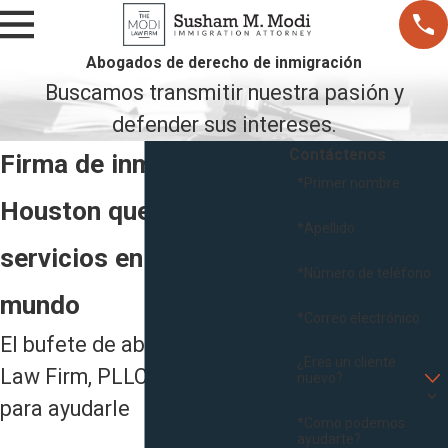
Abogados de derecho de inmigración
Buscamos transmitir nuestra pasión y
defender sus intereses.
Contáctenos
Firma de inmigración de
*Primer nombre
Houston que presta
*Apellido
servicios en todo el
*Número de teléfono
mundo
*Correo electrónico
El bufete de abogados Modi
¿Eres un cliente
Law Firm, PLLC está listo
nuevo?
para ayudarle
*Como podemos
ayudarte?