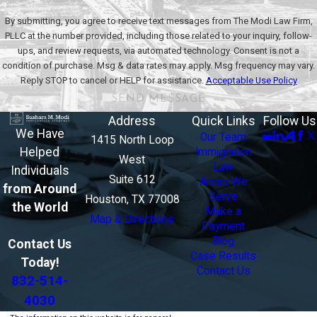
By submitting, you agree to receive text messages from The Modi Law Firm,
PLLC at the number provided, including those related to your inquiry, follow-
ups, and review requests, via automated technology. Consent is not a
condition of purchase. Msg & data rates may apply. Msg frequency may vary.
Reply STOP to cancel or HELP for assistance.
Acceptable Use Policy
SEND MESSAGE
Address
Quick Links
Follow Us
We Have
Our Team
1415 North Loop
Helped
Immigration
West
Law
Individuals
Suite 612
Areas We
from Around
Serve
Houston, TX 77008
the World
Make a
Map & Directions
Payment
Blog
Contact Us
Case Results
Today!
Contact Us
832-514-
4030